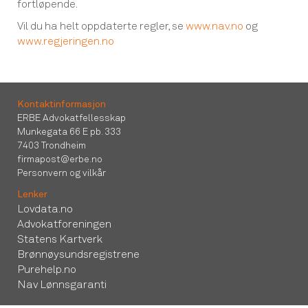
fortløpende.
Vil du ha helt oppdaterte regler, se
www.nav.no
og
www.regjeringen.no
Kontaktinformasjon
ERBE Advokatfellesskap
Munkegata 66 E pb. 333
7403 Trondheim
firmapost@erbe.no
Personvern og vilkår
Lenker
Lovdata.no
Advokatforeningen
Statens Kartverk
Brønnøysundsregistrene
Purehelp.no
Nav Lønnsgaranti