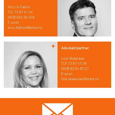
Knut G. Fallrø
TLF 73 87 41 04
MOB 924 25 349
E-post
knut.fallroe@erbe.no
Advokat/partner
Lise Skaaraas
TLF 73 87 41 08
MOB 92 64 60 27
E-post
lise.skaaraas@erbe.no