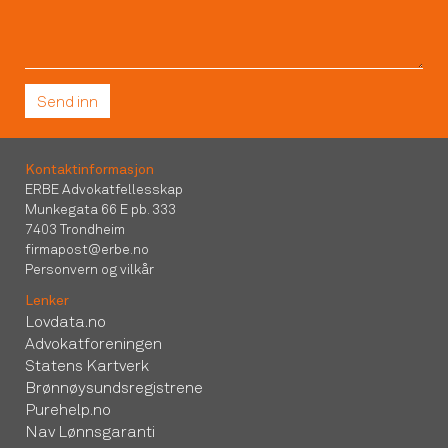
Kontaktinformasjon
ERBE Advokatfellesskap
Munkegata 66 E pb. 333
7403 Trondheim
firmapost@erbe.no
Personvern og vilkår
Lenker
Lovdata.no
Advokatforeningen
Statens Kartverk
Brønnøysundsregistrene
Purehelp.no
Nav Lønnsgaranti