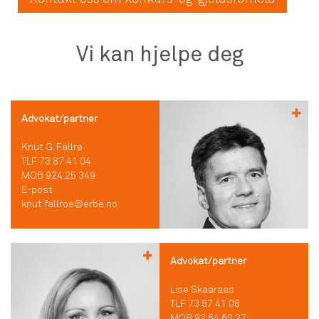
Vi kan hjelpe deg
Advokat/partner
Knut G. Fallrø
TLF 73 87 41 04
MOB 924 25 349
E-post
knut.fallroe@erbe.no
Advokat/partner
Lise Skaaraas
TLF 73 87 41 08
MOB 92 64 60 27