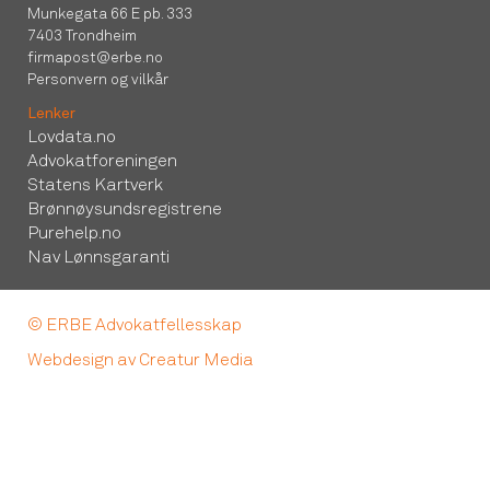
Munkegata 66 E pb. 333
7403 Trondheim
firmapost@erbe.no
Personvern og vilkår
Lenker
Lovdata.no
Advokatforeningen
Statens Kartverk
Brønnøysundsregistrene
Purehelp.no
Nav Lønnsgaranti
© ERBE Advokatfellesskap
Webdesign av Creatur Media