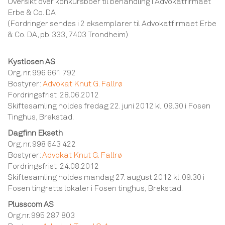
Oversikt over konkursboer til behandling i Advokatfirmaet
Erbe & Co. DA
(Fordringer sendes i 2 eksemplarer til Advokatfirmaet Erbe
& Co. DA, pb. 333, 7403 Trondheim)
Kystlosen AS
Org. nr. 996 661 792
Bostyrer:
Advokat Knut G. Fallrø
Fordringsfrist: 28.06.2012
Skiftesamling holdes fredag 22. juni 2012 kl. 09.30 i Fosen
Tinghus, Brekstad.
Dagfinn Ekseth
Org. nr. 998 643 422
Bostyrer:
Advokat Knut G. Fallrø
Fordringsfrist: 24.08.2012
Skiftesamling holdes mandag 27. august 2012 kl. 09.30 i
Fosen tingretts lokaler i Fosen tinghus, Brekstad.
Plusscom AS
Org.nr. 995 287 803