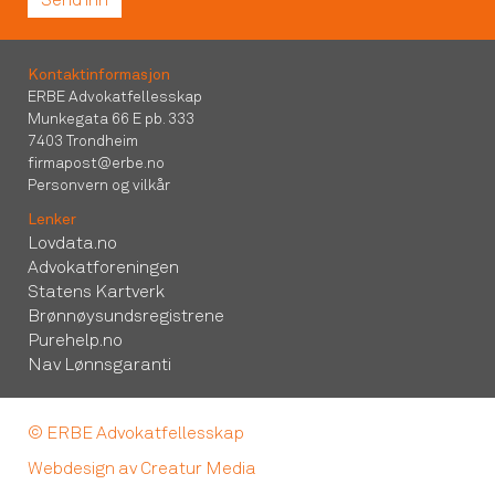
Kontaktinformasjon
ERBE Advokatfellesskap
Munkegata 66 E pb. 333
7403 Trondheim
firmapost@erbe.no
Personvern og vilkår
Lenker
Lovdata.no
Advokatforeningen
Statens Kartverk
Brønnøysundsregistrene
Purehelp.no
Nav Lønnsgaranti
© ERBE Advokatfellesskap
Webdesign av Creatur Media